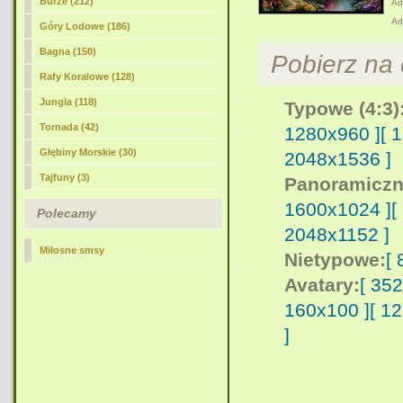
Burze (212)
Adr
Ad
Góry Lodowe (186)
Bagna (150)
Pobierz na d
Rafy Koralowe (128)
Jungla (118)
Typowe (4:3)
Tornada (42)
1280x960 ]
[ 
Głębiny Morskie (30)
2048x1536 ]
Tajfuny (3)
Panoramiczn
1600x1024 ]
[
Polecamy
2048x1152 ]
Miłosne smsy
Nietypowe:
[
Avatary:
[ 35
160x100 ]
[ 1
]