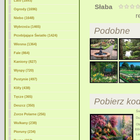
Lato (1893)
Słaba
Ogrody
(1696)
r
Niebo (1648)
Wybrzeża (1465)
Podobne
Przebijające Światło (1424)
Wiosna (1364)
Fale (864)
Kaniony (827)
Wyspy (720)
Pustynie (497)
Klify (438)
Tęcze (365)
Pobierz ko
Deszcz (350)
Śre
Zorze Polarne (256)
Duż
Wulkany (238)
Obr
BB
Pioruny (234)
Lin