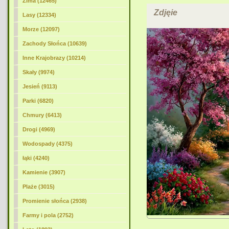
Zima (12465)
Zdjęie
Lasy (12334)
Morze (12097)
Zachody Słońca (10639)
Inne Krajobrazy (10214)
Skały (9974)
Jesień (9113)
Parki (6820)
Chmury (6413)
Drogi (4969)
Wodospady (4375)
łąki (4240)
Kamienie (3907)
Plaże (3015)
Promienie słońca (2938)
Farmy i pola (2752)